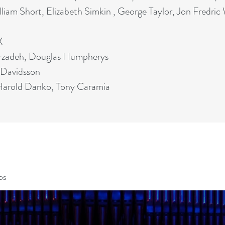
iam Short, Elizabeth Simkin , George Taylor, Jon Fredric
X
Pirzadeh, Douglas Humpherys
 Davidsson
, Harold Danko, Tony Caramia
os